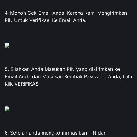
4. Mohon Cek Email Anda, Karena Kami Mengirimkan
PIN Untuk Verifikasi Ke Email Anda.
5. Silahkan Anda Masukan PIN yang dikirimkan ke
Email Anda dan Masukan Kembali Password Anda, Lalu
Klik VERIFIKASI
6. Setelah anda mengkonfirmasikan PIN dan