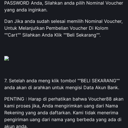
PASSWORD Anda, Silahkan anda pilih Nominal Voucher
yang anda inginkan.
Dan Jika anda sudah selesai memilih Nominal Voucher,
Untuk Melanjutkan Pembelian Voucher Di Kolom
""Cart"" Silahkan Anda Klik ""Beli Sekarang"".
7. Setelah anda meng klik tombol ""BELI SEKARANG""
anda akan di arahkan untuk mengisi Data Akun Bank.
PENTING : Harap di perhatikan bahwa Voucher88 akan
kami proses jika, Anda mengirimkan uang dari Nama
Rekening yang anda daftarkan. Kami tidak menerima
pengiriman uang dari nama yang berbeda yang ada di
akun anda.